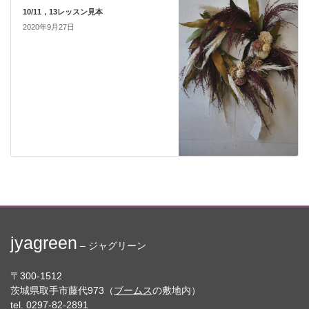
10/11，13レッスン見本
2020年9月27日
jyagreen
– ジャグリーン
〒300-1512
茨城県取手市藤代973（
ブームス
の敷地内）
tel. 0297-82-2891