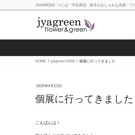
コ
ナ
JYAGREEN : つくば・守谷周辺・取手のおしゃれな花屋・
ン
ビ
テ
ゲ
ン
ー
ツ
シ
に
ョ
移
ン
動
に
移
HOME
jyagreen NOW
個展に行ってきました
動
2025年4月12日
個展に行ってきました
こんばんは！