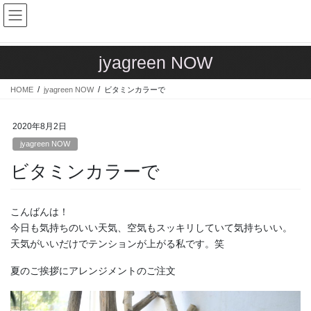
コ
ナ
ン
ビ
テ
ゲ
ン
ー
jyagreen NOW
ツ
シ
に
ョ
HOME
jyagreen NOW
ビタミンカラーで
移
ン
動
に
移
2020年8月2日
動
jyagreen NOW
ビタミンカラーで
こんばんは！
今日も気持ちのいい天気、空気もスッキリしていて気持ちいい。
天気がいいだけでテンションが上がる私です。笑
夏のご挨拶にアレンジメントのご注文