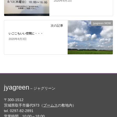
2020年8月1日
jyagreen NOW
次の記事
いごこちいい空間に・・・
2020年8月3日
jyagreen
– ジャグリーン
〒300-1512
茨城県取手市藤代973（
ブームス
の敷地内）
tel. 0297-82-2891
営業時間 10:00～18:00